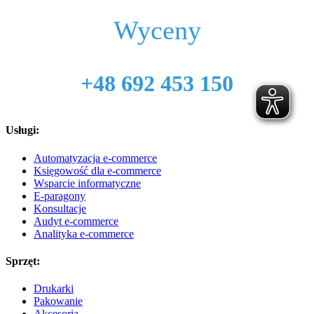
Wyceny
kontakt@autopakowacz.pl
+48 692 453 150
Usługi:
Automatyzacja e-commerce
Księgowość dla e-commerce
Wsparcie informatyczne
E-paragony
Konsultacje
Audyt e-commerce
Analityka e-commerce
Sprzęt:
Drukarki
Pakowanie
Akcesoria