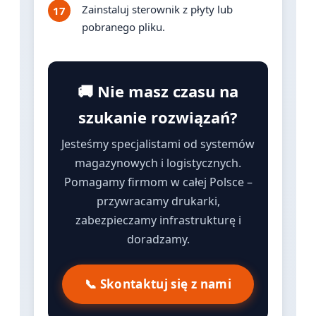
Zainstaluj sterownik z płyty lub
pobranego pliku.
🚚 Nie masz czasu na
szukanie rozwiązań?
Jesteśmy specjalistami od systemów
magazynowych i logistycznych.
Pomagamy firmom w całej Polsce –
przywracamy drukarki,
zabezpieczamy infrastrukturę i
doradzamy.
📞 Skontaktuj się z nami