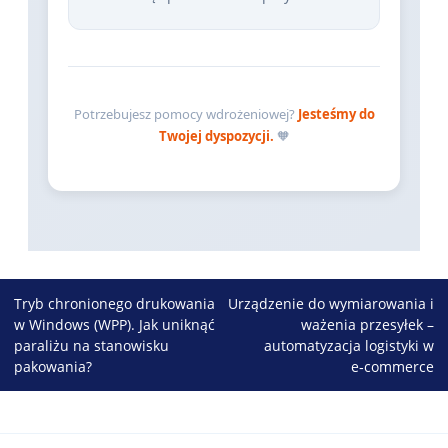
Potrzebujesz pomocy wdrożeniowej?
Jesteśmy do
Twojej dyspozycji.
🧡
Nawigacja
Tryb chronionego drukowania
Urządzenie do wymiarowania i
w Windows (WPP). Jak uniknąć
ważenia przesyłek –
wpisu
paraliżu na stanowisku
automatyzacja logistyki w
pakowania?
e‑commerce