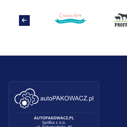
AUTOPAKOWACZ.PL
Spółka z o.o.
ul. Zakopiańska 49