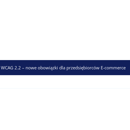
WCAG 2.2 – nowe obowiązki dla przedsiębiorców E-commerce