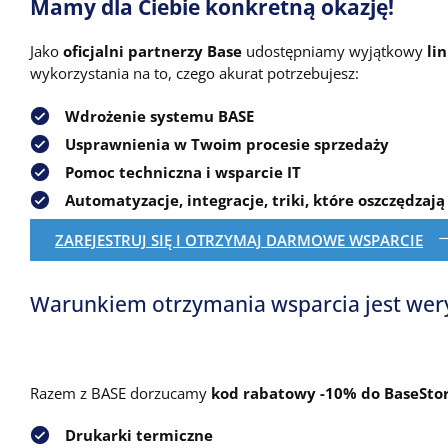
Mamy dla Ciebie konkretną okazję!
Jako
oficjalni partnerzy Base
udostępniamy wyjątkowy
li
wykorzystania na to, czego akurat potrzebujesz:
Wdrożenie systemu BASE
Usprawnienia w Twoim procesie sprzedaży
Pomoc techniczna i wsparcie IT
Automatyzacje, integracje, triki, które oszczędzają
ZAREJESTRUJ SIĘ I OTRZYMAJ DARMOWE WSPARCIE
Warunkiem otrzymania wsparcia jest weryfi
Razem z BASE dorzucamy
kod rabatowy -10% do BaseSto
Drukarki termiczne