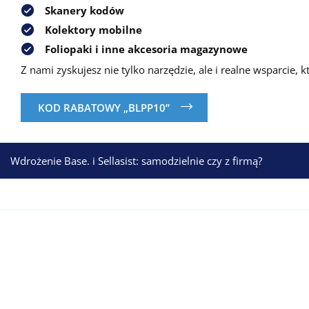
Skanery kodów
Kolektory mobilne
Foliopaki i inne akcesoria magazynowe
Z nami zyskujesz nie tylko narzędzie, ale i realne wsparcie
KOD RABATOWY „BLPP10”
Nawigacja
Wdrożenie Base. i Sellasist: samodzielnie czy z firmą?
wpisu