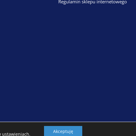
Regulamin sklepu internetowego
Akceptuję
Projekt i wykonanie:
WERB.PL
 w
ustawieniach
.