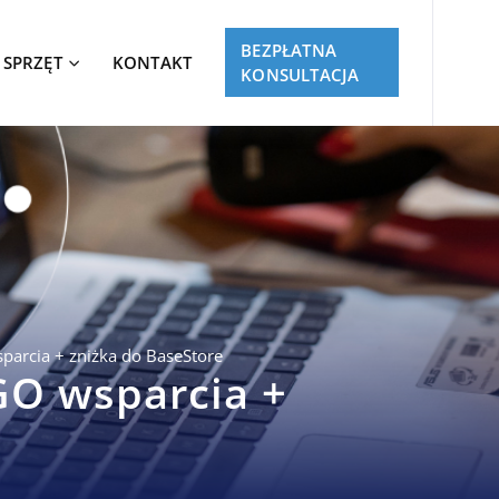
BEZPŁATNA
SPRZĘT
KONTAKT
KONSULTACJA
rcia + zniżka do BaseStore
O wsparcia +